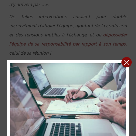
n’y arrivera pas… ».
De telles interventions auraient pour double
inconvénient d’affoler l’équipe, ajoutant de la confusion
et des tensions inutiles à l’échange, et de
déposséder
l’équipe de sa responsabilité par rapport à son temps,
celui de sa réunion !
Au contraire, comme son nom l’indique, le cadenceur se
contentera d’indiquer la cadence de façon homogène,
en signalant pour chaque séquence de la réunion les
quatre quarts du temps imparti.
Exemple, s’il est prévu
20 minutes pour un sujet de l’agenda, tel le clocher de
l’église, le cadenceur indiquera par quatre fois :
er
1
quart écoulé, il nous reste 15 minutes