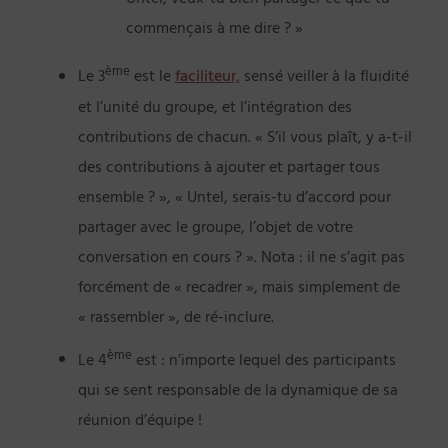
Untel, veux-tu bien partager ce que tu
commençais à me dire ? »
ème
Le 3
est le
faciliteur,
sensé veiller à la fluidité
et l’unité du groupe, et l’intégration des
contributions de chacun. « S’il vous plaît, y a-t-il
des contributions à ajouter et partager tous
ensemble ? », « Untel, serais-tu d’accord pour
partager avec le groupe, l’objet de votre
conversation en cours ? ». Nota : il ne s’agit pas
forcément de « recadrer », mais simplement de
« rassembler », de ré-inclure.
ème
Le 4
est : n’importe lequel des participants
qui se sent responsable de la dynamique de sa
réunion d’équipe !