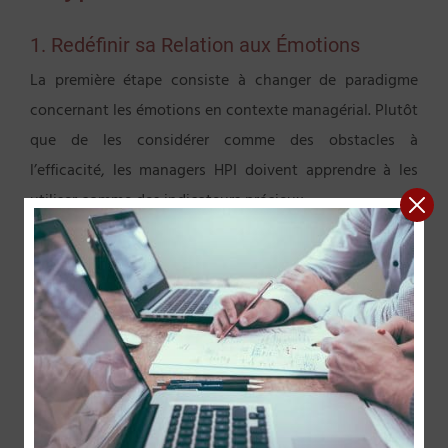
1. Redéfinir sa Relation aux Émotions
La première étape consiste à changer de paradigme
concernant les émotions en contexte managérial. Plutôt
que de les considérer comme des obstacles à
l’efficacité, les managers HPI doivent apprendre à les
utiliser comme des indicateurs précieux.
Technique de coaching : Le journal émotionnel
managérial
Tenir un journal quotidien où noter :
Les situations qui génèrent des émotions fortes
L’intensité de ces émotions (échelle de 1 à 10)
Les informations que ces émotions apportent